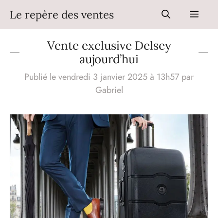
Aller
Le repère des ventes
Men
au
contenu
Vente exclusive Delsey
aujourd’hui
Publié le vendredi 3 janvier 2025 à 13h57
par
Gabriel