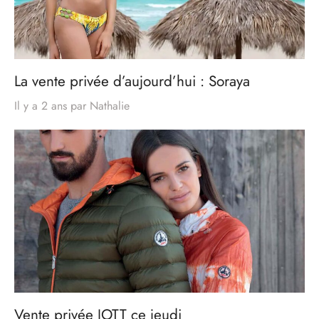
La vente privée d’aujourd’hui : Soraya
Il y a 2 ans
par
Nathalie
Vente privée JOTT ce jeudi