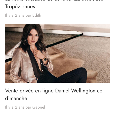
Tropéziennes
Il y a 2 ans
par
Edith
Vente privée en ligne Daniel Wellington ce
dimanche
Il y a 2 ans
par
Gabriel