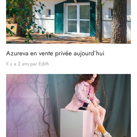
Azureva en vente privée aujourd’hui
Il y a 2 ans
par
Edith