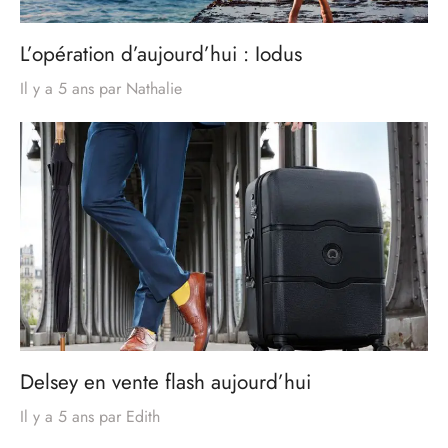
L’opération d’aujourd’hui : Iodus
Il y a 5 ans
par
Nathalie
Delsey en vente flash aujourd’hui
Il y a 5 ans
par
Edith